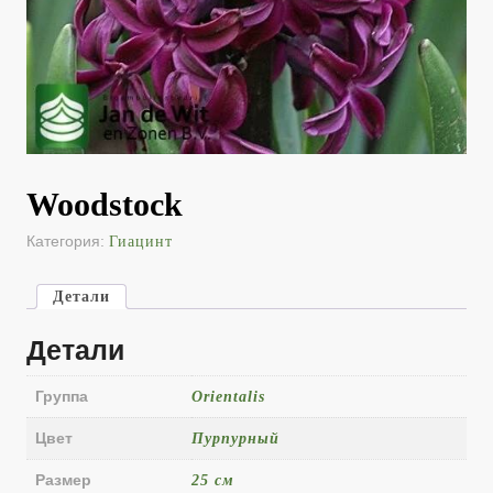
Woodstock
Категория:
Гиацинт
Детали
Детали
Группа
Orientalis
Цвет
Пурпурный
Размер
25 см