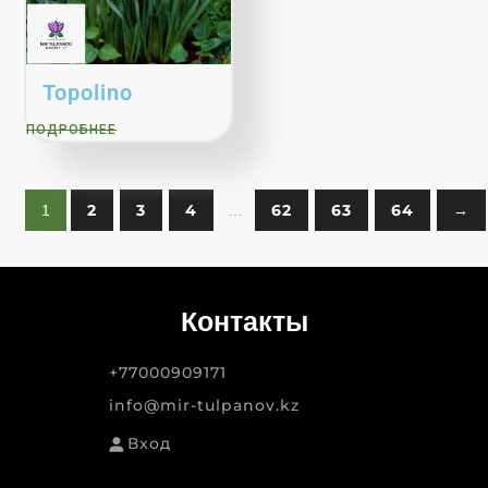
Topolino
ПОДРОБНЕЕ
2
3
4
62
63
64
→
1
…
Контакты
+77000909171
info@mir-tulpanov.kz
Вход